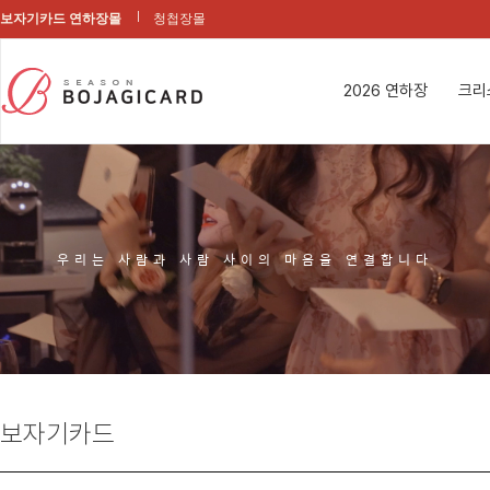
보자기카드 연하장몰
청첩장몰
2026 연하장
크리
우리는 사람과 사람 사이의 마음을 연결합니다
보자기카드