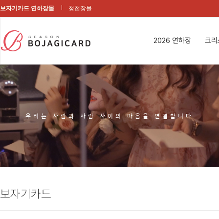
보자기카드 연하장몰
청첩장몰
2026 연하장
크리
우리는 사람과 사람 사이의 마음을 연결합니다
보자기카드