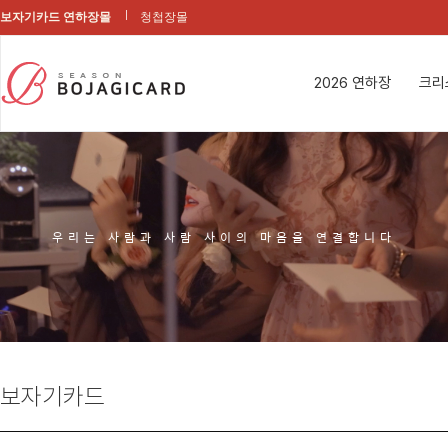
보자기카드 연하장몰
청첩장몰
2026 연하장
크리
우리는 사람과 사람 사이의 마음을 연결합니다
보자기카드