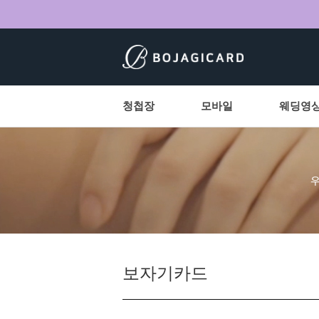
청첩장
모바일
웨딩영
보자기카드