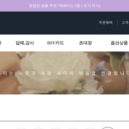
청첩장 샘플 무료! 택배비도 0원 (~8/31까지)
주문혜택
고객
상
답례,감사
DIY카드
초대장
옵션상품
우리는 사람과 사람 사이의 마음을 연결합니