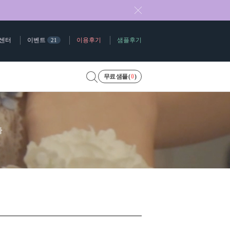
센터
이벤트
이용후기
샘플후기
21
무료 샘플 (
0
)
다