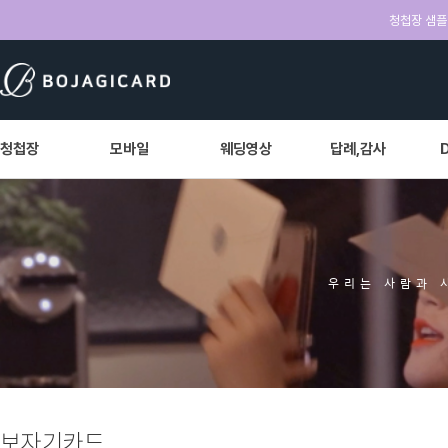
청첩장 샘플 
청첩장
모바일
웨딩영상
답례,감사
우리는 사람과 
보자기카드