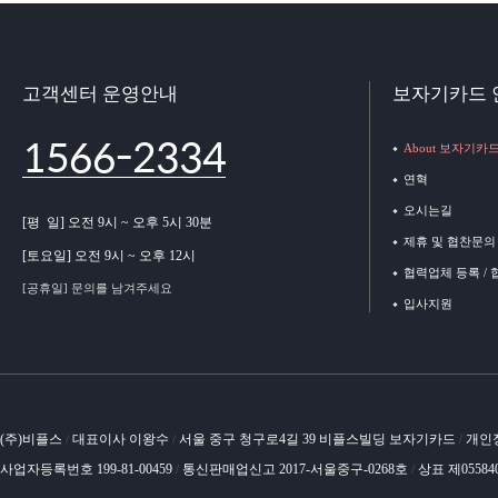
고객센터 운영안내
보자기카드 
1566-2334
About 보자기카
연혁
오시는길
[평 일] 오전 9시 ~ 오후 5시 30분
제휴 및 협찬문의
[토요일] 오전 9시 ~ 오후 12시
협력업체 등록 /
[공휴일] 문의를 남겨주세요
입사지원
(주)비플스
대표이사 이왕수
서울 중구 청구로4길 39 비플스빌딩 보자기카드
개인
/
/
/
사업자등록번호 199-81-00459
통신판매업신고 2017-서울중구-0268호
상표 제05584
/
/