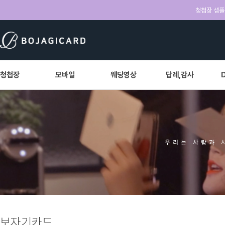
청첩장 샘플 
청첩장
모바일
웨딩영상
답례,감사
우리는 사람과 
보자기카드