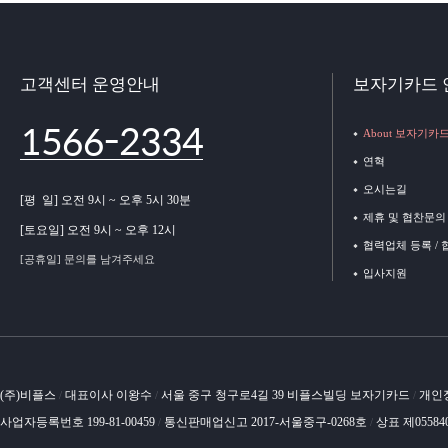
고객센터 운영안내
보자기카드 
1566-2334
About 보자기카
연혁
오시는길
[평 일] 오전 9시 ~ 오후 5시 30분
제휴 및 협찬문의
[토요일] 오전 9시 ~ 오후 12시
협력업체 등록 /
[공휴일] 문의를 남겨주세요
입사지원
(주)비플스
대표이사 이왕수
서울 중구 청구로4길 39 비플스빌딩 보자기카드
개인
/
/
/
사업자등록번호 199-81-00459
통신판매업신고 2017-서울중구-0268호
상표 제05584
/
/