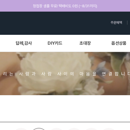
청첩장 샘플 무료! 택배비도 0원 (~8/31까지)
주문혜택
답례,감사
DIY카드
초대장
옵션상품
우리는 사람과 사람 사이의 마음을 연결합니