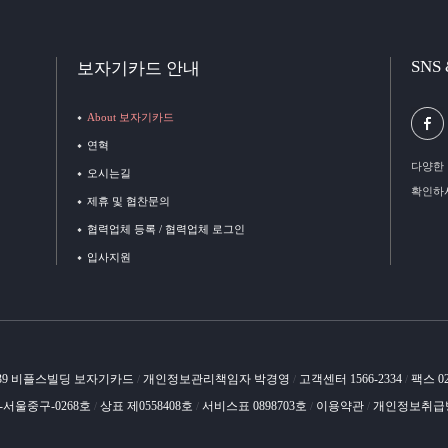
SNS
보자기카드 안내
About 보자기카드
연혁
다양한 
오시는길
확인하
제휴 및 협찬문의
협력업체 등록 / 협력업체 로그인
입사지원
 39 비플스빌딩 보자기카드
개인정보관리책임자 박경영
고객센터 1566-2334
팩스 02
/
/
/
-서울중구-0268호
상표 제0558408호
서비스표 0898703호
이용약관
개인정보취급
/
/
/
/