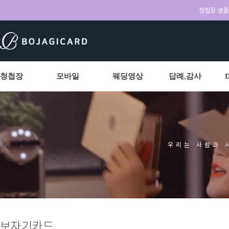
청첩장 샘플 
청첩장
모바일
웨딩영상
답례,감사
우리는 사람과 
보자기카드