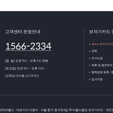
고객센터 운영안내
보자기카드 
1566-2334
About 보자기카
연혁
오시는길
[평 일] 오전 9시 ~ 오후 5시 30분
제휴 및 협찬문의
[토요일] 오전 9시 ~ 오후 12시
협력업체 등록 /
[공휴일] 문의를 남겨주세요
입사지원
(주)비플스
대표이사 이왕수
서울 중구 청구로4길 39 비플스빌딩 보자기카드
개인
/
/
/