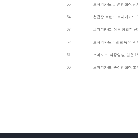
65
보자기카드, F/W 청첩장 신
64
청첩장 브랜드 보자기카드, 
63
보자기카드, 여름 청첩장 신
62
보자기카드, 5년 연속 '20
61
프러포즈, 식중영상, 결혼 
60
보자기카드, 종이청첩장 고