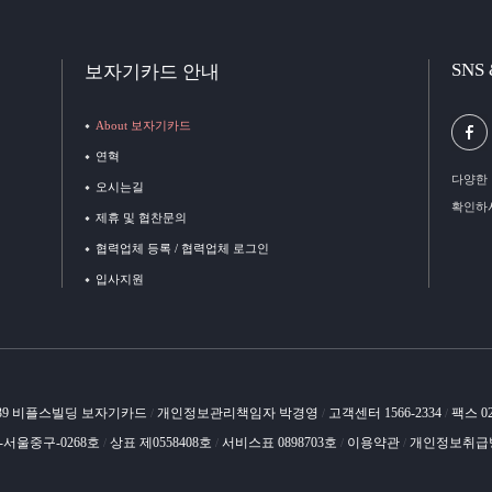
SNS
보자기카드 안내
About 보자기카드
연혁
다양한 
오시는길
확인하
제휴 및 협찬문의
협력업체 등록 / 협력업체 로그인
입사지원
 39 비플스빌딩 보자기카드
개인정보관리책임자 박경영
고객센터 1566-2334
팩스 02
/
/
/
-서울중구-0268호
상표 제0558408호
서비스표 0898703호
이용약관
개인정보취급
/
/
/
/