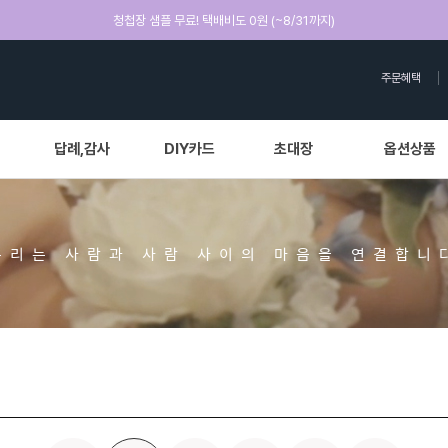
청첩장 샘플 무료! 택배비도 0원 (~8/31까지)
주문혜택
답례,감사
DIY카드
초대장
옵션상품
우리는 사람과 사람 사이의 마음을 연결합니