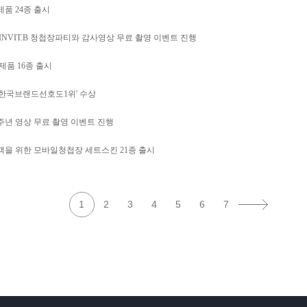
제품 24종 출시
INVIT.B 청첩장파티와 감사영상 무료 촬영 이벤트 진행
제품 16종 출시
20 한국브랜드선호도1위' 수상
1주년 영상 무료 촬영 이벤트 진행
객을 위한 모바일청첩장 세트스킨 21종 출시
1
2
3
4
5
6
7