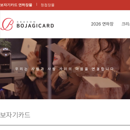
보자기카드 연하장몰
청첩장몰
2026 연하장
크리
우리는 사람과 사람 사이의 마음을 연결합니다
보자기카드