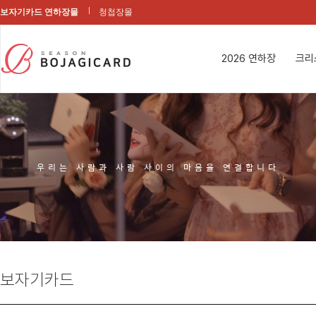
보자기카드 연하장몰
청첩장몰
2026 연하장
크리
우리는 사람과 사람 사이의 마음을 연결합니다
보자기카드