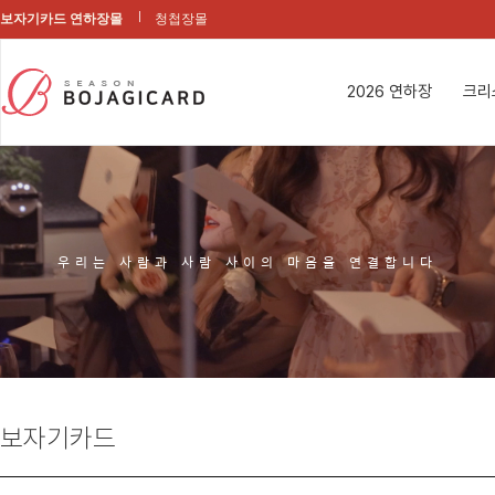
보자기카드 연하장몰
청첩장몰
2026 연하장
크리
우리는 사람과 사람 사이의 마음을 연결합니다
보자기카드