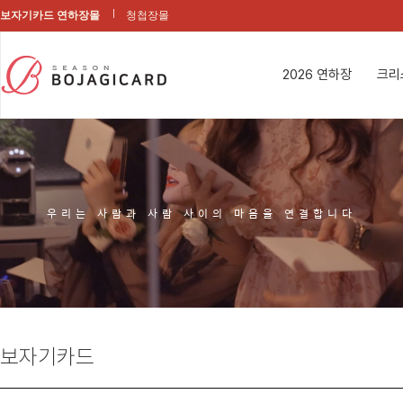
보자기카드 연하장몰
청첩장몰
2026 연하장
크리
우리는 사람과 사람 사이의 마음을 연결합니다
보자기카드