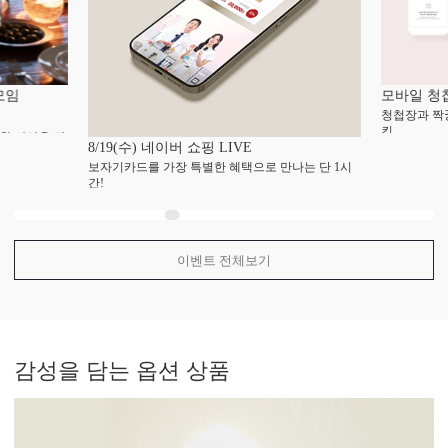
모임
모바일 청
청첩장과 짝
킨
한 시간을 만
8/19(수) 네이버 쇼핑 LIVE
보자기카드를 가장 특별한 혜택으로 만나는 단 1시
간!
이벤트 전체보기
감성
을 담는 옵션 상품