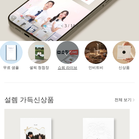
<
3
/
14
>
무료 샘플
셀픽 청첩장
쇼핑 라이브
인비트비
신상품
설렘 가득
신상품
전체 보기